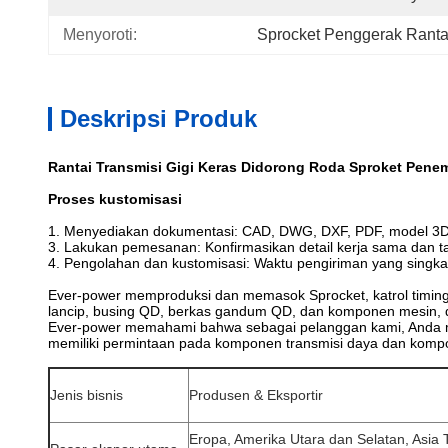
Menyoroti:
Sprocket Penggerak Ranta
Deskripsi Produk
Rantai Transmisi Gigi Keras Didorong Roda Sproket Penem
Proses kustomisasi
1. Menyediakan dokumentasi: CAD, DWG, DXF, PDF, model 3D
3. Lakukan pemesanan: Konfirmasikan detail kerja sama dan t
4. Pengolahan dan kustomisasi: Waktu pengiriman yang singka
Ever-power memproduksi dan memasok Sprocket, katrol timing, ro
lancip, busing QD, berkas gandum QD, dan komponen mesin, d
Ever-power memahami bahwa sebagai pelanggan kami, Anda memb
memiliki permintaan pada komponen transmisi daya dan kompo
Jenis bisnis
Produsen & Eksportir
Eropa, Amerika Utara dan Selatan, Asia