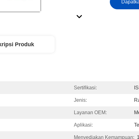
Dapatka
ripsi Produk
Sertifikasi:
I
Jenis:
Ra
Layanan OEM:
M
Aplikasi:
Te
Menyediakan Kemampuan: