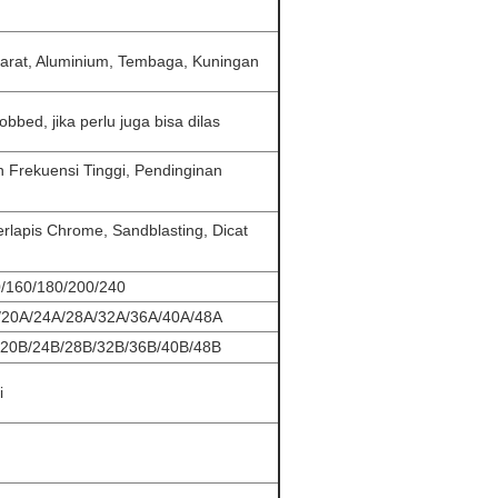
Karat, Aluminium, Tembaga, Kuningan
bbed, jika perlu juga bisa dilas
 Frekuensi Tinggi, Pendinginan
berlapis Chrome, Sandblasting, Dicat
0/160/180/200/240
/20A/24A/28A/32A/36A/40A/48A
/20B/24B/28B/32B/36B/40B/48B
i