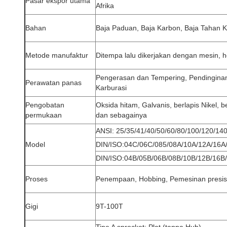
Pasar ekspor utama
Afrika
Bahan
Baja Paduan, Baja Karbon, Baja Tahan 
Metode manufaktur
Ditempa lalu dikerjakan dengan mesin, ho
Pengerasan dan Tempering, Pendinginan
Perawatan panas
Karburasi
Pengobatan
Oksida hitam, Galvanis, berlapis Nikel, 
permukaan
dan sebagainya
ANSI: 25/35/41/40/50/60/80/100/120/14
Model
DIN/ISO:04C/06C/085/08A/10A/12A/16A
DIN/ISO:04B/05B/06B/08B/10B/12B/16B
Proses
Penempaan, Hobbing, Pemesinan presis
Gigi
9T-100T