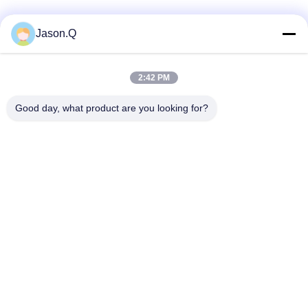
Media Sosial
Jason.Q
2:42 PM
Kontak Cepat
Good day, what product are you looking for?
Telp
86-23-86636683
E-mail
marketing@cdindustry.com
Alamat
14-26, Lantai 25, Bangunan 1, Longhu Tianji, Jalan Jinxi 88,
Jalan Xiantao, Distrik Yubei, Chongqing
Kebijakan Privasi
|
Sitemap