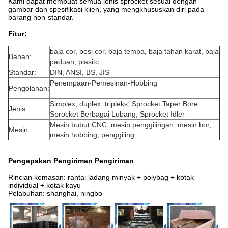
Kami dapat membuat semua jenis sprocket sesuai dengan
gambar dan spesifikasi klien, yang mengkhususkan diri pada
barang non-standar.
Fitur:
baja cor, besi cor, baja tempa, baja tahan karat, baja
Bahan:
paduan, plasitc
Standar:
DIN, ANSI, BS, JIS
Penempaan-Pemesinan-Hobbing
Pengolahan:
Simplex, duplex, tripleks, Sprocket Taper Bore,
Jenis:
Sprocket Berbagai Lubang, Sprocket Idler
Mesin bubut CNC, mesin penggilingan, mesin bor,
Mesin:
mesin hobbing, penggiling.
Pengepakan Pengiriman Pengiriman
Rincian kemasan: rantai ladang minyak + polybag + kotak
individual + kotak kayu
Pelabuhan: shanghai, ningbo