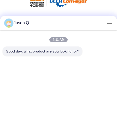
Media Sosial
Jason.Q
4:11 AM
Kontak Cepat
Good day, what product are you looking for?
Telp
86-23-86636683
E-mail
marketing@cdindustry.com
Alamat
14-26, Lantai 25, Bangunan 1, Longhu Tianji, Jalan Jinxi 88,
Jalan Xiantao, Distrik Yubei, Chongqing