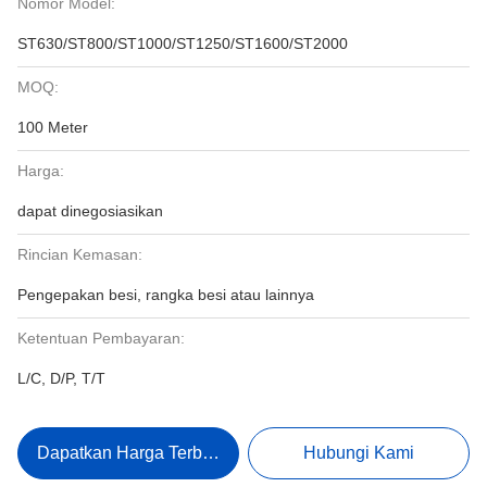
Nomor Model:
ST630/ST800/ST1000/ST1250/ST1600/ST2000
MOQ:
100 Meter
Harga:
dapat dinegosiasikan
Rincian Kemasan:
Pengepakan besi, rangka besi atau lainnya
Ketentuan Pembayaran:
L/C, D/P, T/T
Dapatkan Harga Terbaik
Hubungi Kami