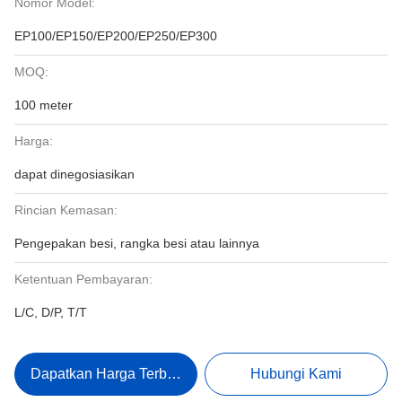
Nomor Model:
EP100/EP150/EP200/EP250/EP300
MOQ:
100 meter
Harga:
dapat dinegosiasikan
Rincian Kemasan:
Pengepakan besi, rangka besi atau lainnya
Ketentuan Pembayaran:
L/C, D/P, T/T
Dapatkan Harga Terbaik
Hubungi Kami