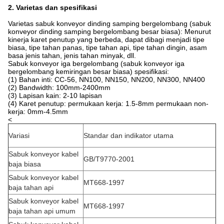
2. Varietas dan spesifikasi
Varietas sabuk konveyor dinding samping bergelombang (sabuk
konveyor dinding samping bergelombang besar biasa): Menurut
kinerja karet penutup yang berbeda, dapat dibagi menjadi tipe
biasa, tipe tahan panas, tipe tahan api, tipe tahan dingin, asam
basa jenis tahan, jenis tahan minyak, dll.
Sabuk konveyor iga bergelombang (sabuk konveyor iga
bergelombang kemiringan besar biasa) spesifikasi:
(1) Bahan inti: CC-56, NN100, NN150, NN200, NN300, NN400
(2) Bandwidth: 100mm-2400mm
(3) Lapisan kain: 2-10 lapisan
(4) Karet penutup: permukaan kerja: 1.5-8mm permukaan non-
kerja: 0mm-4.5mm
<
Variasi
Standar dan indikator utama
Sabuk konveyor kabel
GB/T9770-2001
baja biasa
Sabuk konveyor kabel
MT668-1997
baja tahan api
Sabuk konveyor kabel
MT668-1997
baja tahan api umum